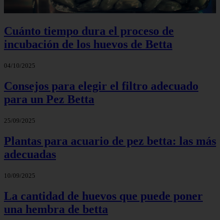
Cuánto tiempo dura el proceso de
incubación de los huevos de Betta
04/10/2025
Consejos para elegir el filtro adecuado
para un Pez Betta
25/09/2025
Plantas para acuario de pez betta: las más
adecuadas
10/09/2025
La cantidad de huevos que puede poner
una hembra de betta