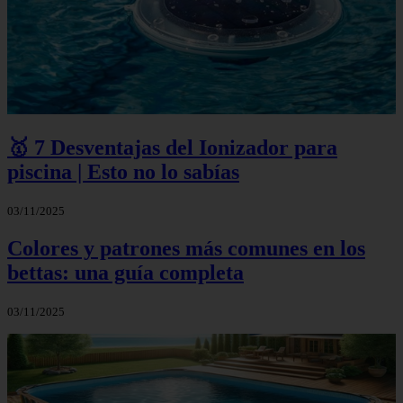
🥇 7 Desventajas del Ionizador para
piscina | Esto no lo sabías
03/11/2025
Colores y patrones más comunes en los
bettas: una guía completa
03/11/2025