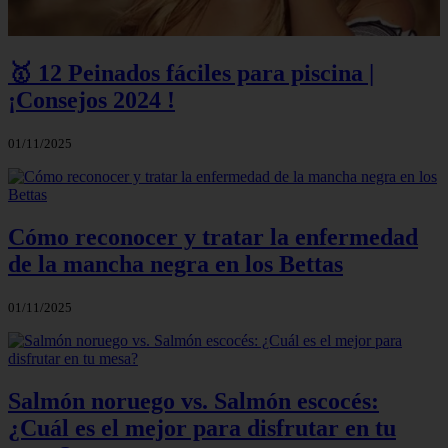
🥇 12 Peinados fáciles para piscina |
¡Consejos 2024 !
01/11/2025
Cómo reconocer y tratar la enfermedad
de la mancha negra en los Bettas
01/11/2025
Salmón noruego vs. Salmón escocés:
¿Cuál es el mejor para disfrutar en tu