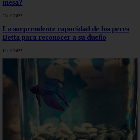
mesa?
28/10/2025
La sorprendente capacidad de los peces
Betta para reconocer a su dueño
11/10/2025