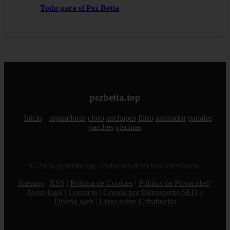
Todo para el Pez Betta
pezbetta.top
Inicio
aspiradoras
cloro
enchapes
filtro
ionizador
panales
parches
piscinas
© 2026 pezbetta.top. Todos los derechos reservados.
Sitemap
|
RSS
|
Política de Cookies
|
Política de Privacidad
|
Aviso legal
|
Contacto
|
Creado por 0lemiswebs SEO y
Diseño web
|
Libro sobre Cabañuelas