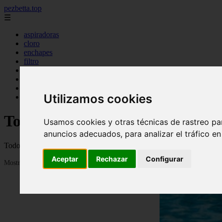
pezbetta.top
☰
aspiradoras
cloro
enchapes
filtro
ionizador
panales
parches
Utilizamos cookies
piscinas
Todo sobre peces y sus Acuarios,
Usamos cookies y otras técnicas de rastreo pa
anuncios adecuados, para analizar el tráfico e
Todo sobre peces y sus Acuarios, Plantas, Accesorios, Trucos, cuidad
Aceptar
Rechazar
Configurar
Mostrando 1 - 24 de 535 artículos