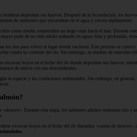
las hembras depositan sus huevos. Después de la fecundación, los huevo
imentan de nutrientes que encuentran en el agua y crecen rápidamente.
idos como smolts, emprenden un largo viaje hacia el mar. Durante este
 mayor parte de su vida adulta nadando en aguas frías y profundas, dond
n los ríos para volver al lugar donde nacieron. Este proceso se conoc
har contra la corriente del río. Sin embargo, su instinto de reproducció
s excavan hoyos en el lecho del río donde depositan sus huevos, mientr
omience de nuevo con sus descendientes.
gún la especie y las condiciones ambientales. Sin embargo, en general, 
pecie.
 salmón?
«desove». Durante esta etapa, los salmones adultos remontan ríos y arr
s.
mbras excavan hoyos en el lecho del río llamados «camas de desove», 
undándolos.