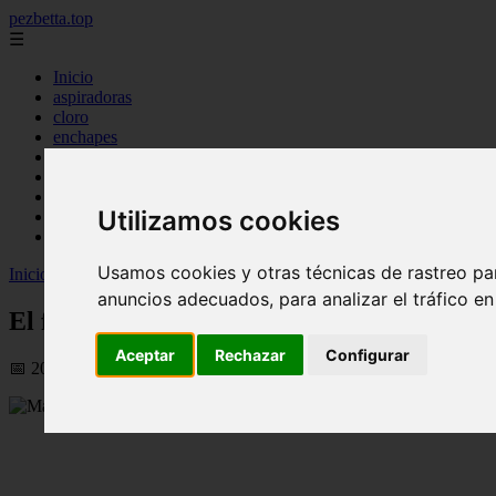
pezbetta.top
☰
Inicio
aspiradoras
cloro
enchapes
filtro
ionizador
panales
Utilizamos cookies
parches
piscinas
Usamos cookies y otras técnicas de rastreo pa
Inicio
>
peces
>
El fascinante viaje del salmón: ¿Dónde comienza y t
anuncios adecuados, para analizar el tráfico e
El fascinante viaje del salmón: ¿Dónde co
Aceptar
Rechazar
Configurar
📅 20/08/2025