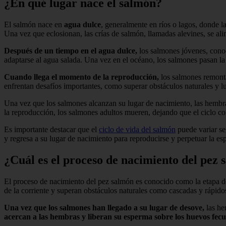
¿En qué lugar nace el salmón?
El salmón nace en
agua dulce
, generalmente en ríos o lagos, donde 
Una vez que eclosionan, las crías de salmón, llamadas alevines, se al
Después de un tiempo en el agua dulce,
los salmones jóvenes, conoc
adaptarse al agua salada. Una vez en el océano, los salmones pasan la
Cuando llega el momento de la reproducción,
los salmones remonta
enfrentan desafíos importantes, como superar obstáculos naturales y luc
Una vez que los salmones alcanzan su lugar de nacimiento, las hembra
la reproducción, los salmones adultos mueren, dejando que el ciclo c
Es importante destacar que el
ciclo de vida del salmón
puede variar se
y regresa a su lugar de nacimiento para reproducirse y perpetuar la es
¿Cuál es el proceso de nacimiento del pez
El proceso de nacimiento del pez salmón es conocido como la etapa de 
de la corriente y superan obstáculos naturales como cascadas y rápido
Una vez que los salmones han llegado a su lugar de desove,
las he
acercan a las hembras y liberan su esperma sobre los huevos fec