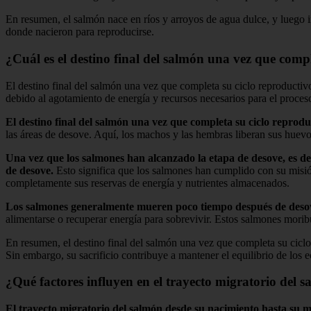
En resumen, el salmón nace en ríos y arroyos de agua dulce, y luego in
donde nacieron para reproducirse.
¿Cuál es el destino final del salmón una vez que comp
El destino final del salmón una vez que completa su ciclo reproductiv
debido al agotamiento de energía y recursos necesarios para el proc
El destino final del salmón una vez que completa su ciclo reprodu
las áreas de desove. Aquí, los machos y las hembras liberan sus huevo
Una vez que los salmones han alcanzado la etapa de desove, es de
de desove.
Esto significa que los salmones han cumplido con su misión
completamente sus reservas de energía y nutrientes almacenados.
Los salmones generalmente mueren poco tiempo después de deso
alimentarse o recuperar energía para sobrevivir. Estos salmones morib
En resumen, el destino final del salmón una vez que completa su cicl
Sin embargo, su sacrificio contribuye a mantener el equilibrio de los e
¿Qué factores influyen en el trayecto migratorio del 
El trayecto migratorio del salmón desde su nacimiento hasta su mu