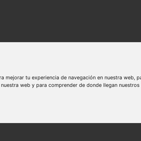
ra mejorar tu experiencia de navegación en nuestra web, p
ermina su vida?
n nuestra web y para comprender de donde llegan nuestros v
mienza y termina su vida?