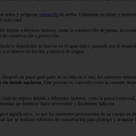
na ardua y peligrosa
migración
río arriba. Utilizando su olfato y memor
ciclo vital.
debido a diversos factores, como la construcción de presas, la contam
s de conservación y protección.
esde la deposición de huevos en el agua dulce, pasando por el desarroll
 y el desove en los ríos y arroyos de origen.
ció. Después de pasar gran parte de su vida en el mar, los salmones remo
o río donde nacieron
. Este proceso es conocido como la «muerte despué
viaje de regreso debido a diferentes factores, como la pesca comercial,
mentan un deterioro físico irreversible y finalmente fallecen.
ico significativo, ya que los nutrientes provenientes de su cuerpo en 
ar que se realizan esfuerzos de conservación para proteger y restaurar l