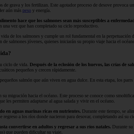
s de grava y los fertilizan. Este agotador proceso de desove provoca un 
rder aún más
peso
y energía.
e alimento hace que los salmones sean más susceptibles a enfermedad
n una vez que han completado su ciclo reproductivo.
 vida de los salmones y cumple un rol fundamental en la perpetuación de
de salmones jóvenes, quienes iniciarán su propio viaje hacia el océano p
vida?
u ciclo de vida.
Después de la eclosión de los huevos, las crías de 
cuáticos pequeños y crecen rápidamente.
equeños salmón que aún viven en agua dulce. En esta etapa, los parrs d
n su migración hacia el océano. Este proceso se conoce como smoltificac
ue les permiten adaptarse al agua salada y vivir en el océano.
do en aguas marinas ricas en nutrientes.
Durante este tiempo, se ali
 regreso a los ríos donde nacieron para desovar, completando así su ci
ta convertirse en adultos y regresar a sus ríos natales.
Durante su 
s) que pueden dificultar su viaje.