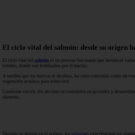
El ciclo vital del salmón: desde su origen ha
El ciclo vital del
salmón
es un proceso fascinante que involucra varia
hembra, donde son fertilizados por el macho.
A medida que los huevos se incuban, las crías conocidas como alevines
vegetación acuática para sobrevivir.
Conforme crecen, los alevines se convierten en juveniles y desarroll
alimento.
Durante su tiempo en el océano, los
salmones
experimentan un rápido 