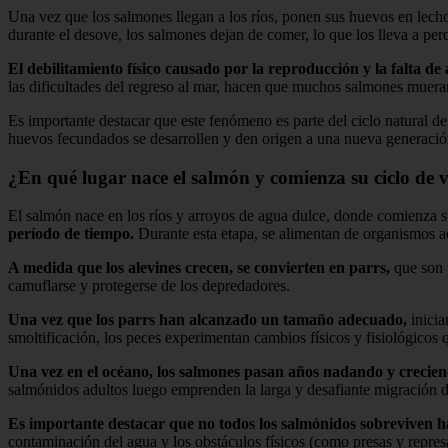
Una vez que los salmones llegan a los ríos, ponen sus huevos en lecho
durante el desove, los salmones dejan de comer, lo que los lleva a pe
El debilitamiento físico causado por la reproducción y la falta d
las dificultades del regreso al mar, hacen que muchos salmones muera
Es importante destacar que este fenómeno es parte del ciclo natural de
huevos fecundados se desarrollen y den origen a una nueva generación 
¿En qué lugar nace el salmón y comienza su ciclo de 
El salmón nace en los ríos y arroyos de agua dulce, donde comienza s
período de tiempo.
Durante esta etapa, se alimentan de organismos a
A medida que los alevines crecen, se convierten en parrs,
que son p
camuflarse y protegerse de los depredadores.
Una vez que los parrs han alcanzado un tamaño adecuado,
inicia
smoltificación, los peces experimentan cambios físicos y fisiológicos q
Una vez en el océano, los salmones pasan años nadando y crecien
salmónidos adultos luego emprenden la larga y desafiante migración de
Es importante destacar que no todos los salmónidos sobreviven has
contaminación del agua y los obstáculos físicos (como presas y represa