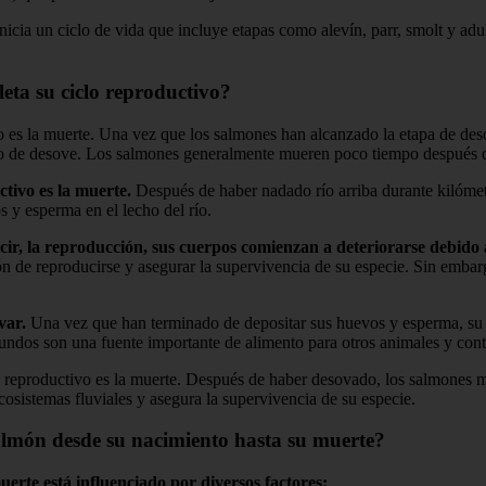
icia un ciclo de vida que incluye etapas como alevín, parr, smolt y adu
leta su ciclo reproductivo?
o es la muerte. Una vez que los salmones han alcanzado la etapa de deso
eso de desove. Los salmones generalmente mueren poco tiempo después 
ctivo es la muerte.
Después de haber nadado río arriba durante kilómet
s y esperma en el lecho del río.
cir, la reproducción, sus cuerpos comienzan a deteriorarse debido 
 de reproducirse y asegurar la supervivencia de su especie. Sin embargo
var.
Una vez que han terminado de depositar sus huevos y esperma, su c
undos son una fuente importante de alimento para otros animales y contri
o reproductivo es la muerte. Después de haber desovado, los salmones m
cosistemas fluviales y asegura la supervivencia de su especie.
salmón desde su nacimiento hasta su muerte?
erte está influenciado por diversos factores: