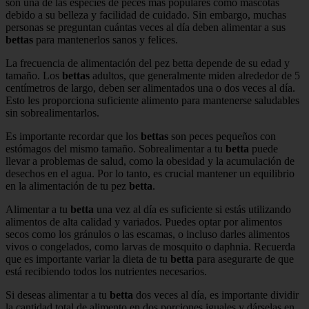
son una de las especies de peces más populares como mascotas
debido a su belleza y facilidad de cuidado. Sin embargo, muchas
personas se preguntan cuántas veces al día deben alimentar a sus
bettas
para mantenerlos sanos y felices.
La frecuencia de alimentación del pez betta depende de su edad y
tamaño. Los
bettas
adultos, que generalmente miden alrededor de 5
centímetros de largo, deben ser alimentados una o dos veces al día.
Esto les proporciona suficiente alimento para mantenerse saludables
sin sobrealimentarlos.
Es importante recordar que los
bettas
son peces pequeños con
estómagos del mismo tamaño. Sobrealimentar a tu
betta
puede
llevar a problemas de salud, como la obesidad y la acumulación de
desechos en el agua. Por lo tanto, es crucial mantener un equilibrio
en la alimentación de tu pez
betta
.
Alimentar a tu
betta
una vez al día es suficiente si estás utilizando
alimentos de alta calidad y variados. Puedes optar por alimentos
secos como los gránulos o las escamas, o incluso darles alimentos
vivos o congelados, como larvas de mosquito o daphnia. Recuerda
que es importante variar la dieta de tu
betta
para asegurarte de que
está recibiendo todos los nutrientes necesarios.
Si deseas alimentar a tu
betta
dos veces al día, es importante dividir
la cantidad total de alimento en dos porciones iguales y dárselas en