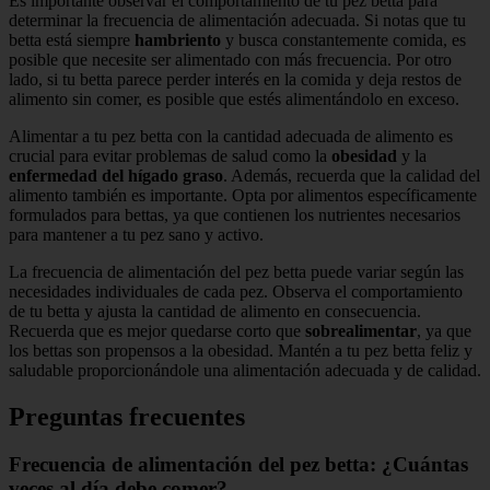
Es importante observar el comportamiento de tu pez betta para
determinar la frecuencia de alimentación adecuada. Si notas que tu
betta está siempre
hambriento
y busca constantemente comida, es
posible que necesite ser alimentado con más frecuencia. Por otro
lado, si tu betta parece perder interés en la comida y deja restos de
alimento sin comer, es posible que estés alimentándolo en exceso.
Alimentar a tu pez betta con la cantidad adecuada de alimento es
crucial para evitar problemas de salud como la
obesidad
y la
enfermedad del hígado graso
. Además, recuerda que la calidad del
alimento también es importante. Opta por alimentos específicamente
formulados para bettas, ya que contienen los nutrientes necesarios
para mantener a tu pez sano y activo.
La frecuencia de alimentación del pez betta puede variar según las
necesidades individuales de cada pez. Observa el comportamiento
de tu betta y ajusta la cantidad de alimento en consecuencia.
Recuerda que es mejor quedarse corto que
sobrealimentar
, ya que
los bettas son propensos a la obesidad. Mantén a tu pez betta feliz y
saludable proporcionándole una alimentación adecuada y de calidad.
Preguntas frecuentes
Frecuencia de alimentación del pez betta:
¿Cuántas
veces al día debe comer?