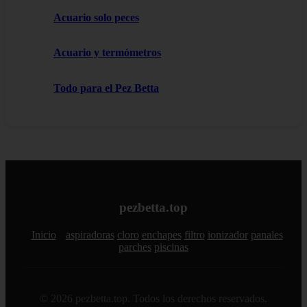
Acuario solo peces
Acuario y termómetros
Todo para el Pez Betta
pezbetta.top
Inicio
aspiradoras
cloro
enchapes
filtro
ionizador
panales
parches
piscinas
© 2026 pezbetta.top. Todos los derechos reservados.