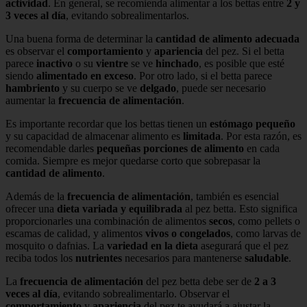
actividad
. En general, se recomienda alimentar a los bettas entre
2 y
3 veces al día
, evitando sobrealimentarlos.
Una buena forma de determinar la
cantidad de alimento adecuada
es observar el
comportamiento
y
apariencia
del pez. Si el betta
parece
inactivo
o su
vientre
se ve
hinchado
, es posible que esté
siendo
alimentado en exceso
. Por otro lado, si el betta parece
hambriento
y su cuerpo se ve
delgado
, puede ser necesario
aumentar la
frecuencia de alimentación
.
Es importante recordar que los bettas tienen un
estómago pequeño
y su capacidad de almacenar alimento es
limitada
. Por esta razón, es
recomendable darles
pequeñas porciones de alimento
en cada
comida. Siempre es mejor quedarse corto que sobrepasar la
cantidad de alimento
.
Además de la
frecuencia de alimentación
, también es esencial
ofrecer una
dieta variada y equilibrada
al pez betta. Esto significa
proporcionarles una combinación de alimentos
secos
, como pellets o
escamas de calidad, y alimentos
vivos o congelados
, como larvas de
mosquito o dafnias. La
variedad en la dieta
asegurará que el pez
reciba todos los
nutrientes
necesarios para mantenerse
saludable
.
La
frecuencia de alimentación
del pez betta debe ser de
2 a 3
veces al día
, evitando sobrealimentarlo. Observar el
comportamiento
y
apariencia
del pez te ayudará a ajustar la