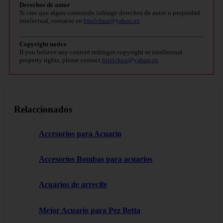
Derechos de autor
Si cree que algún contenido infringe derechos de autor o propiedad
intelectual, contacte en
bitelchux@yahoo.es
.
Copyright notice
If you believe any content infringes copyright or intellectual
property rights, please contact
bitelchux@yahoo.es
.
Relaccionados
Accesorios para Acuario
Accesorios Bombas para acuarios
Acuarios de arrecife
Mejor Acuario para Pez Betta