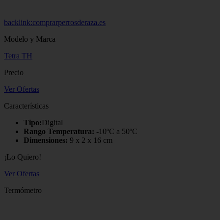
backlink:comprarperrosderaza.es
Modelo y Marca
Tetra TH
Precio
Ver Ofertas
Características
Tipo:
Digital
Rango Temperatura:
-10ºC a 50ºC
Dimensiones:
9 x 2 x 16 cm
¡Lo Quiero!
Ver Ofertas
Termómetro