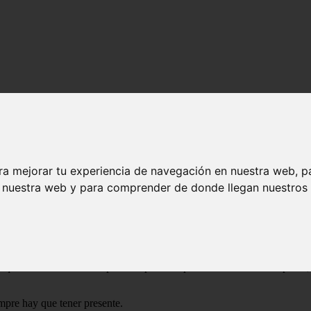
ra mejorar tu experiencia de navegación en nuestra web, p
n nuestra web y para comprender de donde llegan nuestros v
ata de un elemento muy importante para su supervivencia. Controlar y vi
a que la variación de temperatura puede suponer la muerte de los peces,
mpre hay que tener presente.