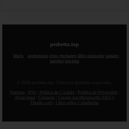
pezbetta.top
Inicio
aspiradoras
cloro
enchapes
filtro
ionizador
panales
parches
piscinas
© 2026 pezbetta.top. Todos los derechos reservados.
Sitemap
|
RSS
|
Política de Cookies
|
Política de Privacidad
|
Aviso legal
|
Contacto
|
Creado por 0lemiswebs SEO y
Diseño web
|
Libro sobre Cabañuelas