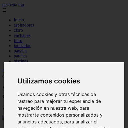
pezbetta.top
☰
Inicio
aspiradoras
cloro
enchapes
filtro
ionizador
panales
parches
piscinas
Inicio
>
peces
>
Salmón en Argentina: ¿Qué ha ocurrido con esta
especie emblemática?
Utilizamos cookies
Salmón en Argentina: ¿Qué ha ocurrido
Usamos cookies y otras técnicas de
con esta especie emblemática?
rastreo para mejorar tu experiencia de
navegación en nuestra web, para
📅 20/08/2025
mostrarte contenidos personalizados y
anuncios adecuados, para analizar el