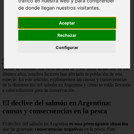
tráfico en nuestra web y para comprender
de donde llegan nuestros visitantes.
Aceptar
Rechazar
Configurar
¿Qué pasó con el
salmón
en Argentina?
El salmón ha
experimentado una historia turbulenta en las aguas argentinas.
Desde su introducción en la década de 1900 hasta su declive en los
últimos años, muchos factores han afectado la población de esta
especie. En este artículo, exploraremos las causas y consecuencias
de la disminución del salmón en Argentina y cómo se están llevando
a cabo esfuerzos para su conservación.
El declive del salmón en Argentina:
causas y consecuencias en la pesca
El declive del salmón en Argentina
es una preocupante situación
que ha generado
consecuencias negativas
en la pesca. Este