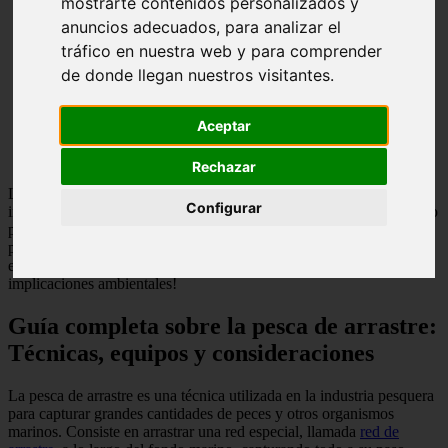
mostrarte contenidos personalizados y
anuncios adecuados, para analizar el
tráfico en nuestra web y para comprender
de donde llegan nuestros visitantes.
Aceptar
Rechazar
La
pesca de arrastre
es una técnica ampliamente utilizada en la
Configurar
industria pesquera. Consiste en arrastrar una red por el fondo marino
para capturar los peces y otros organismos. Sin embargo, esta
práctica ha generado controversia debido a su impacto en los
ecosistemas. ¡Descubre cómo se realiza esta técnica y sus
implicaciones ambientales!
Guía completa sobre la pesca de arrastre:
Técnicas, equipos y consideraciones
La pesca de arrastre es una técnica utilizada en la industria pesquera
para capturar grandes cantidades de peces y otros organismos
marinos. Consiste en arrastrar una red especial, llamada
red de