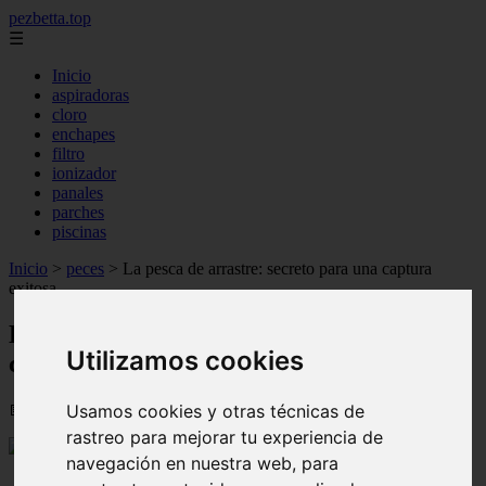
pezbetta.top
☰
Inicio
aspiradoras
cloro
enchapes
filtro
ionizador
panales
parches
piscinas
Inicio
>
peces
>
La pesca de arrastre: secreto para una captura
exitosa
La pesca de arrastre: secreto para una
Utilizamos cookies
captura exitosa
Usamos cookies y otras técnicas de
📅 09/08/2025
rastreo para mejorar tu experiencia de
navegación en nuestra web, para