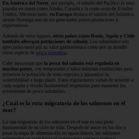
En América del Norte
, por ejemplo, el salmón del Pacífico es muy
popular en zonas como Alaska, Canadá y la costa oeste de Estados
Unidos. Mientras tanto,
en Europa
destaca el salmón del Atlántico,
siendo Noruega uno de los principales países productores y
exportadores.
Además de estos lugares,
otros países como Rusia, Japón y Chile
también albergan poblaciones de salmón
. Los salmónidos son
apreciados tanto por su valor gastronómico como por su desafío
como especie de
pesca deportiva
.
Cabe mencionar que
la pesca del salmón está regulada en
muchos países
, con temporadas y tallas mínimas establecidas para
preservar la población de estas especies y garantizar su
sostenibilidad a largo plazo. Estas regulaciones varían de acuerdo a
cada región y resulta fundamental respetarlas para mantener los
ecosistemas de pesca saludables.
¿Cuál es la ruta migratoria de los salmones en el
mar?
La ruta migratoria de los salmones en el mar es una parte
fundamental de su ciclo de vida. Después de nacer en los ríos y
pasar la etapa de alimentación en aguas dulces, los salmones
emprenden un viaje hacia el océano para crecer y madurar.