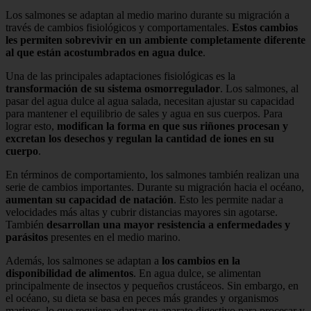
Los salmones se adaptan al medio marino durante su migración a
través de cambios fisiológicos y comportamentales.
Estos cambios
les permiten sobrevivir en un ambiente completamente diferente
al que están acostumbrados en agua dulce
.
Una de las principales adaptaciones fisiológicas es la
transformación de su sistema osmorregulador
. Los salmones, al
pasar del agua dulce al agua salada, necesitan ajustar su capacidad
para mantener el equilibrio de sales y agua en sus cuerpos. Para
lograr esto,
modifican la forma en que sus riñones procesan y
excretan los desechos y regulan la cantidad de iones en su
cuerpo
.
En términos de comportamiento, los salmones también realizan una
serie de cambios importantes. Durante su migración hacia el océano,
aumentan su capacidad de natación
. Esto les permite nadar a
velocidades más altas y cubrir distancias mayores sin agotarse.
También
desarrollan una mayor resistencia a enfermedades y
parásitos
presentes en el medio marino.
Además, los salmones se adaptan a
los cambios en la
disponibilidad de alimentos
. En agua dulce, se alimentan
principalmente de insectos y pequeños crustáceos. Sin embargo, en
el océano, su dieta se basa en peces más grandes y organismos
marinos, lo que requiere adaptar su aparato digestivo para procesar y