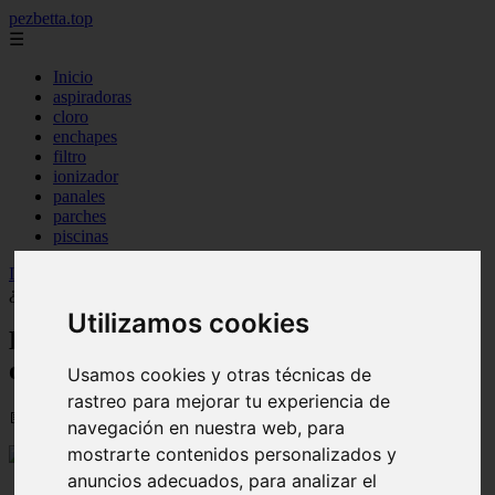
pezbetta.top
☰
Inicio
aspiradoras
cloro
enchapes
filtro
ionizador
panales
parches
piscinas
Inicio
>
peces
>
El misterioso viaje de los salmones en el océano:
¿Dónde se dirigen?
Utilizamos cookies
El misterioso viaje de los salmones en el
océano: ¿Dónde se dirigen?
Usamos cookies y otras técnicas de
rastreo para mejorar tu experiencia de
📅 12/08/2025
navegación en nuestra web, para
mostrarte contenidos personalizados y
anuncios adecuados, para analizar el