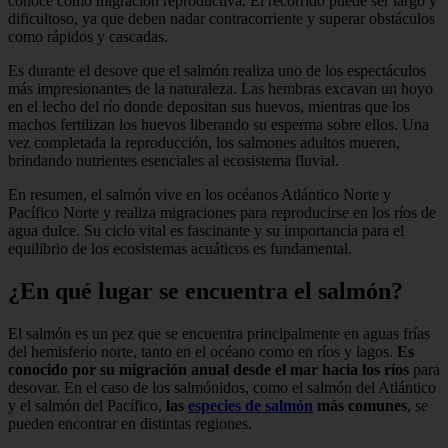
conoce como migración reproductiva. El recorrido puede ser largo y
dificultoso, ya que deben nadar contracorriente y superar obstáculos
como rápidos y cascadas.
Es durante el desove que el salmón realiza uno de los espectáculos
más impresionantes de la naturaleza. Las hembras excavan un hoyo
en el lecho del río donde depositan sus huevos, mientras que los
machos fertilizan los huevos liberando su esperma sobre ellos. Una
vez completada la reproducción, los salmones adultos mueren,
brindando nutrientes esenciales al ecosistema fluvial.
En resumen, el salmón vive en los océanos Atlántico Norte y
Pacífico Norte y realiza migraciones para reproducirse en los ríos de
agua dulce. Su ciclo vital es fascinante y su importancia para el
equilibrio de los ecosistemas acuáticos es fundamental.
¿En qué lugar se encuentra el salmón?
El salmón es un pez que se encuentra principalmente en aguas frías
del hemisferio norte, tanto en el océano como en ríos y lagos.
Es
conocido por su migración anual desde el mar hacia los ríos
para
desovar. En el caso de los salmónidos, como el salmón del Atlántico
y el salmón del Pacífico,
las
especies de salmón
más comunes
, se
pueden encontrar en distintas regiones.