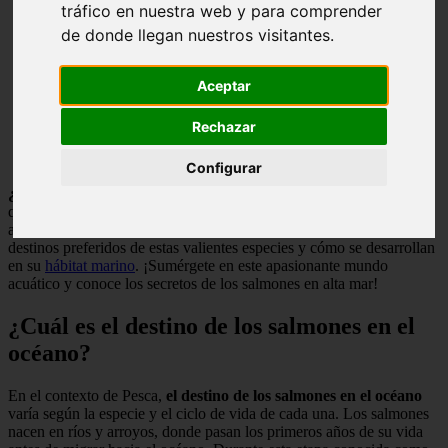
tráfico en nuestra web y para comprender
de donde llegan nuestros visitantes.
Aceptar
Rechazar
Configurar
¿Dónde van los
salmones
en el mar?
Descubre el fascinante viaje
que emprenden los salmones una vez que abandonan los ríos y se
adentran en el océano. Acompáñanos a explorar cuáles son los
destinos preferidos de estas valientes especies y cómo se desarrollan
en su
hábitat marino
. ¡Sumérgete en este apasionante mundo
acuático y conoce los secretos de los salmones en alta mar!
¿Cuál es el destino de los salmones en el
océano?
En el contexto de Pesca,
el destino de los salmones en el océano
varía según la especie y el ciclo de vida de cada una. Los salmones
nacen en ríos y arroyos, donde pasan los primeros años de su vida