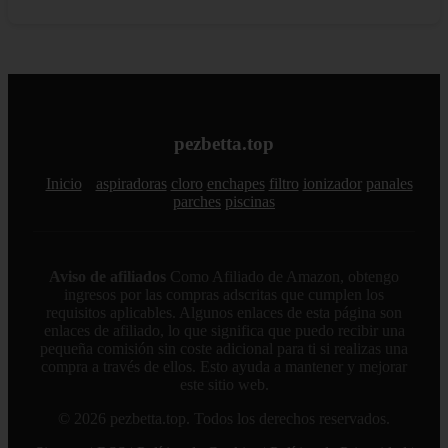
pezbetta.top
Inicio
aspiradoras
cloro
enchapes
filtro
ionizador
panales
parches
piscinas
Aviso de afiliados
Como Afiliado de Amazon, obtengo
ingresos por las compras adscritas que cumplen los
requisitos aplicables. Algunos enlaces de esta página son
enlaces de afiliado, lo que significa que puedo recibir una
pequeña comisión sin coste adicional para ti si realizas una
compra a través de ellos. Esto ayuda a mantener y mejorar
este sitio web.
© 2026 pezbetta.top. Todos los derechos reservados.