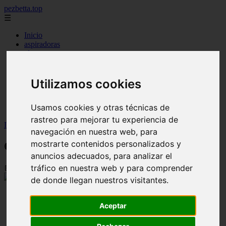
pezbetta.top
☰
Inicio
aspiradoras
cloro
enchapes
filtro
ionizador
Utilizamos cookies
panales
parches
Usamos cookies y otras técnicas de
piscinas
rastreo para mejorar tu experiencia de
Inicio
>
peces
>
Cíclido Ramirezi
navegación en nuestra web, para
mostrarte contenidos personalizados y
Cíclido Ramirezi
anuncios adecuados, para analizar el
tráfico en nuestra web y para comprender
📅 17/08/2025
de donde llegan nuestros visitantes.
Aceptar