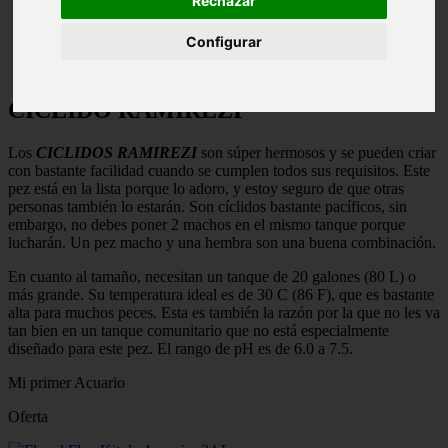
Rechazar
Configurar
CÍCLIDO RAMIREZI
Los
CICLIDOS RAMIREZI
son súper hermosos y se pueden criar
con bastante facilidad cuando se cumplen todos sus requisitos. Este
pez está en la lista porque lo adoro, y estoy seguro de que otras
personas también lo estarán. Son cíclidos bastante pacíficos, sin
embargo, no debes poner 2 machos en el mismo tanque porque
lucharán. Un pez macho y una hembra son una buena combinación.
En cuanto al tamaño, necesitan un tanque de 20 galones (80 L) o
más grande. Su temperatura ideal es de 30 C (86 F), que es bastante
alta para muchos peces. Esta es también la razón por la que no les va
tan bien en un tanque comunitario que no está especialmente
diseñado para este pez. El rango de pH es de 6.0 a 7.5.
Mi primer Acuario
Oferta