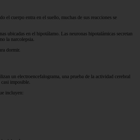
ando el cuerpo entra en el sueño, muchas de sus reacciones se
onas ubicadas en el hipotálamo. Las neuronas hipotalámicas secretan
mo la narcolepsia.
ara dormir.
ilizan un electroencefalograma, una prueba de la actividad cerebral
 casi imposible.
ue incluyen: