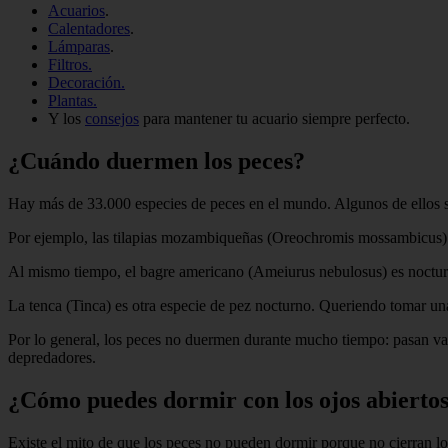
Acuarios
.
Calentadores
.
Lámparas
.
Filtros.
Decoración.
Plantas.
Y los
consejos
para mantener tu acuario siempre perfecto.
¿Cuándo duermen los peces?
Hay más de 33.000 especies de peces en el mundo. Algunos de ellos so
Por ejemplo, las tilapias mozambiqueñas (Oreochromis mossambicus) du
Al mismo tiempo, el bagre americano (Ameiurus nebulosus) es nocturno
La tenca (Tinca) es otra especie de pez nocturno. Queriendo tomar una 
Por lo general, los peces no duermen durante mucho tiempo: pasan var
depredadores.
¿Cómo puedes dormir con los ojos abierto
Existe el mito de que los peces no pueden dormir porque no cierran los