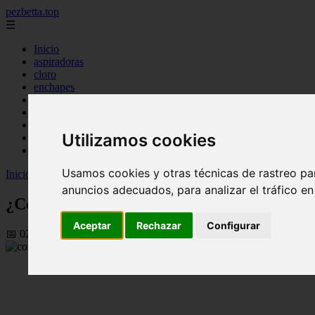
pezbetta.top
☰
Inicio
aspiradoras
cloro
enchapes
filtro
ionizador
panales
Utilizamos cookies
parches
piscinas
Usamos cookies y otras técnicas de rastreo pa
Inicio
>
peces
>
¿Cómo duermen los peces?
anuncios adecuados, para analizar el tráfico e
¿Cómo duermen los peces?
Aceptar
Rechazar
Configurar
📅 02/09/2025