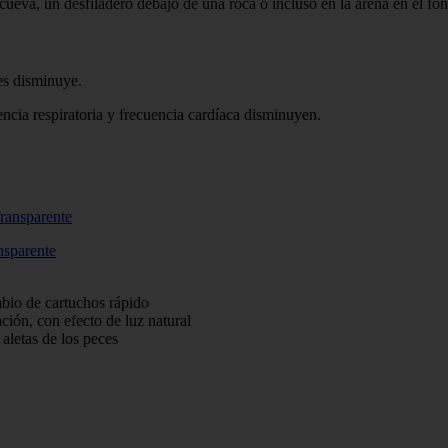
ueva, un desfiladero debajo de una roca o incluso en la arena en el fo
es disminuye.
ncia respiratoria y frecuencia cardíaca disminuyen.
nsparente
mbio de cartuchos rápido
ción, con efecto de luz natural
 aletas de los peces