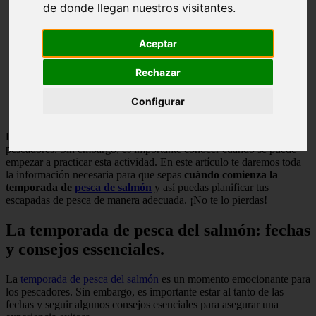
de donde llegan nuestros visitantes.
Aceptar
Rechazar
Configurar
La pesca de
salmón
es una actividad muy popular entre los
pescadores. Sin embargo, es importante conocer cuándo se puede
empezar a practicar esta actividad. En este artículo te daremos toda
la información necesaria para que sepas
cuándo comienza la
temporada de
pesca de salmón
y así puedas planificar tus
escapadas de pesca de manera adecuada. ¡No te lo pierdas!
La temporada de pesca del salmón: fechas
y consejos essenciales.
La
temporada de pesca del salmón
es un momento emocionante para
los pescadores. Sin embargo, es importante estar al tanto de las
fechas y seguir algunos consejos esenciales para asegurar una