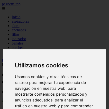
pezbetta.top
☰
Inicio
aspiradoras
cloro
enchapes
filtro
ionizador
panales
parches
piscinas
Inicio
>
peces
>
Calendario de pesca de salmón: ¿Cuándo comienza
Utilizamos cookies
la temporada?
Calendario de pesca de salmón: ¿Cuándo
Usamos cookies y otras técnicas de
comienza la temporada?
rastreo para mejorar tu experiencia de
navegación en nuestra web, para
📅 12/08/2025
mostrarte contenidos personalizados y
anuncios adecuados, para analizar el
tráfico en nuestra web y para comprender