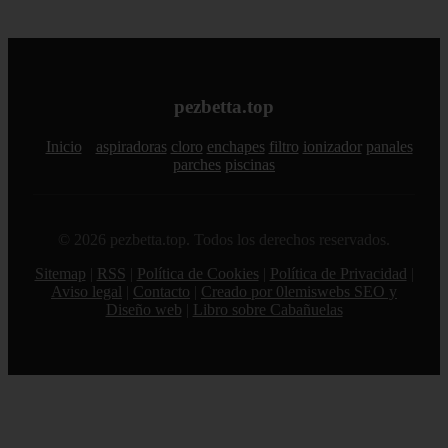
pezbetta.top
Inicio
aspiradoras
cloro
enchapes
filtro
ionizador
panales
parches
piscinas
© 2026 pezbetta.top. Todos los derechos reservados.
Sitemap
|
RSS
|
Política de Cookies
|
Política de Privacidad
|
Aviso legal
|
Contacto
|
Creado por 0lemiswebs SEO y
Diseño web
|
Libro sobre Cabañuelas