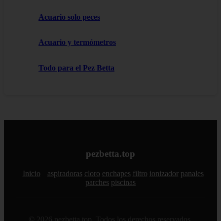
Acuario solo peces
Acuario y termómetros
Todo para el Pez Betta
pezbetta.top
Inicio
aspiradoras
cloro
enchapes
filtro
ionizador
panales
parches
piscinas
© 2026 pezbetta.top. Todos los derechos reservados.