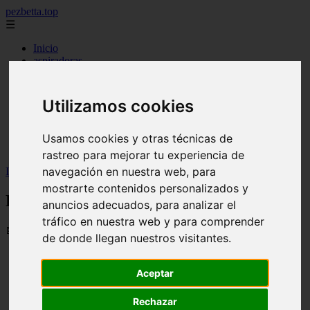
pezbetta.top
☰
Inicio
aspiradoras
cloro
enchapes
filtro
Utilizamos cookies
ionizador
panales
parches
Usamos cookies y otras técnicas de
piscinas
rastreo para mejorar tu experiencia de
navegación en nuestra web, para
Inicio
>
peces
>
Peces Pipa
mostrarte contenidos personalizados y
Peces Pipa
anuncios adecuados, para analizar el
tráfico en nuestra web y para comprender
📅 02/09/2025
de donde llegan nuestros visitantes.
Aceptar
Rechazar