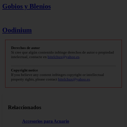
Gobios y Blenios
Oodinium
Derechos de autor
Si cree que algún contenido infringe derechos de autor o propiedad
intelectual, contacte en
bitelchux@yahoo.es
.
Copyright notice
If you believe any content infringes copyright or intellectual
property rights, please contact
bitelchux@yahoo.es
.
Relaccionados
Accesorios para Acuario