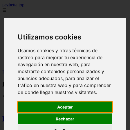
pezbetta.top
☰
Inicio
aspiradoras
cloro
Utilizamos cookies
enchapes
filtro
ionizador
Usamos cookies y otras técnicas de
panales
parches
rastreo para mejorar tu experiencia de
piscinas
navegación en nuestra web, para
mostrarte contenidos personalizados y
Inicio
>
peces
>
Peces tropicales
anuncios adecuados, para analizar el
Peces tropicales
tráfico en nuestra web y para comprender
de donde llegan nuestros visitantes.
📅 02/09/2025
Aceptar
Peces cofre
Rechazar