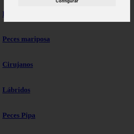
Configurar
Peces ángel
Peces mariposa
Cirujanos
Lábridos
Peces Pipa